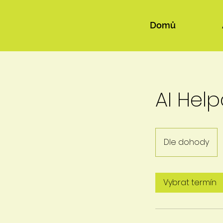
Domů
AI Hel
Dle
dohody
Dle dohody
Vybrat termín