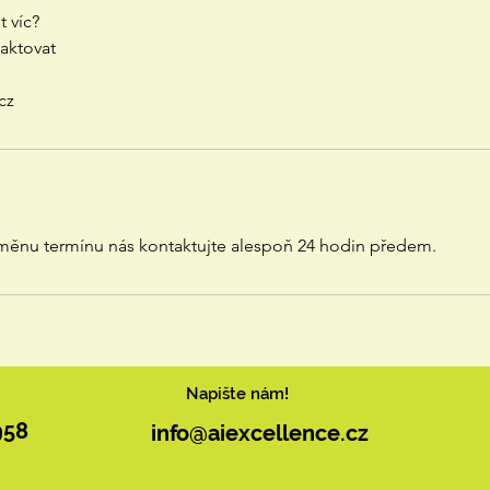
 víc?
aktovat
měnu termínu nás kontaktujte alespoň 24 hodin předem.
Napište nám!
958
info@aiexcellence.cz