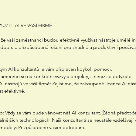
UŽITÍ AI VE VAŠÍ FIRMĚ
, že vaši zaměstnanci budou efektivně využívat nástroje umělé in
poru a přizpůsobená řešení pro snadné a produktivní používán
 tým AI konzultantů je vám připraven kdykoli pomoci.
aměříme se na konkrétní výzvy a projekty, s nimiž se potýkáte.
 AI nástrojů ve vaší firmě: Zajistíme, že zakoupené licence AI ná
t efektivně.
tup: Vždy se vám bude věnovat náš AI konzultant. Žádná předtoč
álnějších technologiích: Naši konzultanti se neustále vzdělávají v
é modely: Přizpůsobené vašim potřebám.