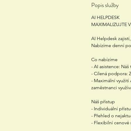
Popis služby
AI HELPDESK
MAXIMALIZUJTE VY
AI Helpdesk zajistí
Nabízíme denní pod
Co nabízíme
- AI asistence: Náš
- Cílená podpora: Z
- Maximální využití
zaměstnanci využíva
Náš přístup
- Individuální přís
- Přehled o nejaktu
- Flexibilní cenov