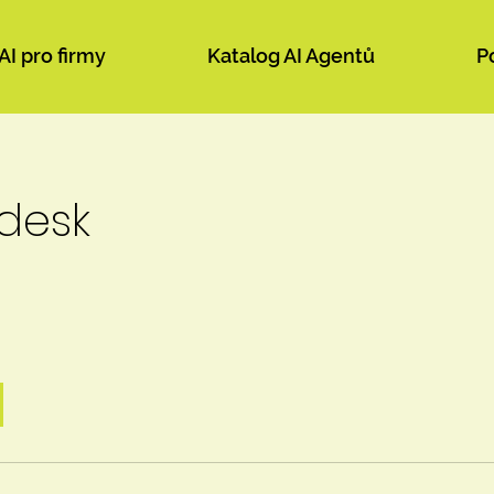
AI pro firmy
Katalog AI Agentů
P
pdesk