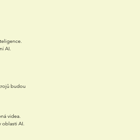
teligence.
í AI.
strojů budou
ená videa.
 oblasti AI.